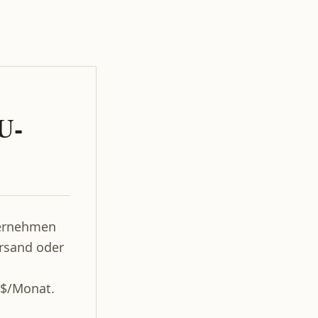
U-
ternehmen
rsand oder
 $/Monat.