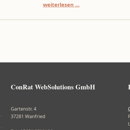
“5 Stunden pro Woche sparen: KMU-Automatisierung mit n8n”
weiterlesen …
ConRat WebSolutions GmbH
Gartenstr. 4
37281 Wanfried
P