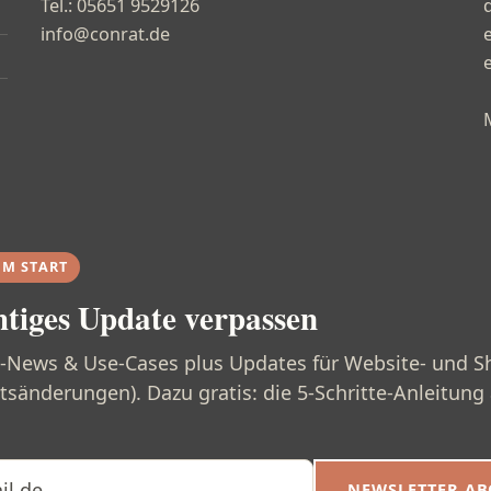
Tel.: 05651 9529126
e
info@conrat.de
UM START
htiges Update verpassen
I-News & Use-Cases plus Updates für Website- und S
tsänderungen). Dazu gratis: die 5-Schritte-Anleitung
NEWSLETTER A