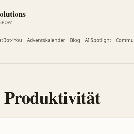
lutions
 GROW
atBot4You
Adventskalender
Blog
AI Spotlight
Commun
:
Produktivität