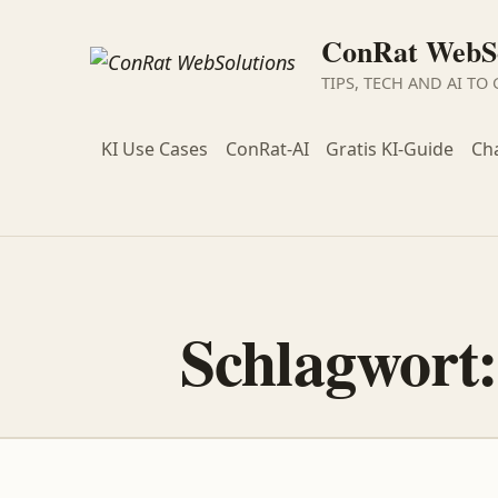
ConRat WebSo
TIPS, TECH AND AI TO
KI Use Cases
ConRat-AI
Gratis KI-Guide
Ch
Schlagwort