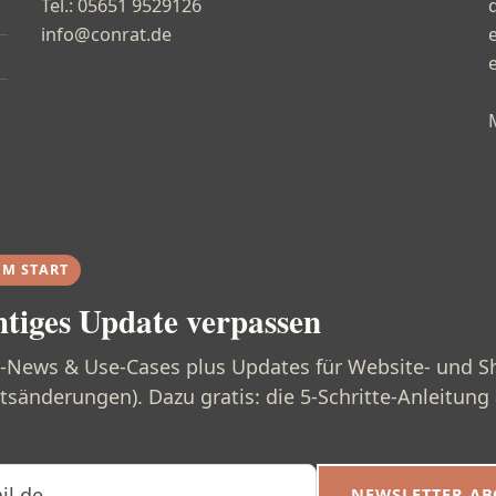
Tel.: 05651 9529126
e
info@conrat.de
UM START
htiges Update verpassen
I-News & Use-Cases plus Updates für Website- und S
tsänderungen). Dazu gratis: die 5-Schritte-Anleitung
NEWSLETTER A