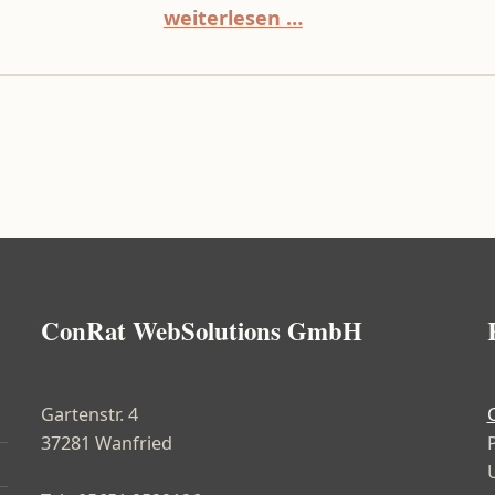
“KI-Agent im Kundenservice: So läuft Automatisierung in der Praxis”
weiterlesen …
ConRat WebSolutions GmbH
Gartenstr. 4
37281 Wanfried
P