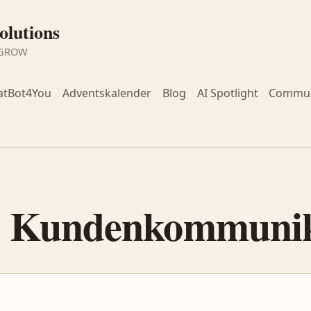
lutions
 GROW
atBot4You
Adventskalender
Blog
AI Spotlight
Commun
:
Kundenkommunik