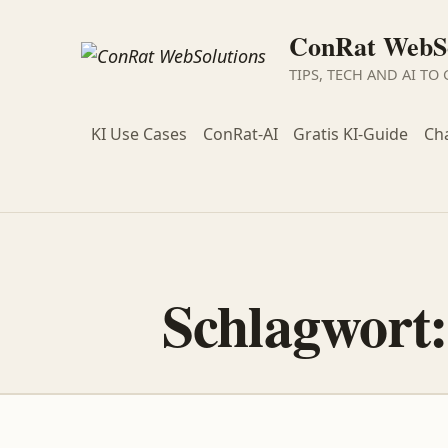
ConRat WebSo
TIPS, TECH AND AI TO
KI Use Cases
ConRat-AI
Gratis KI-Guide
Ch
Schlagwort