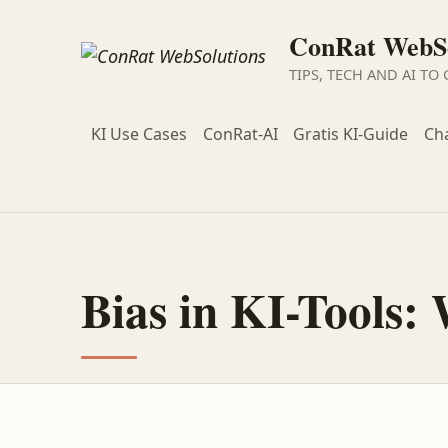
ConRat WebSo
TIPS, TECH AND AI TO
KI Use Cases
ConRat-AI
Gratis KI-Guide
Ch
Bias in KI-Tools: 