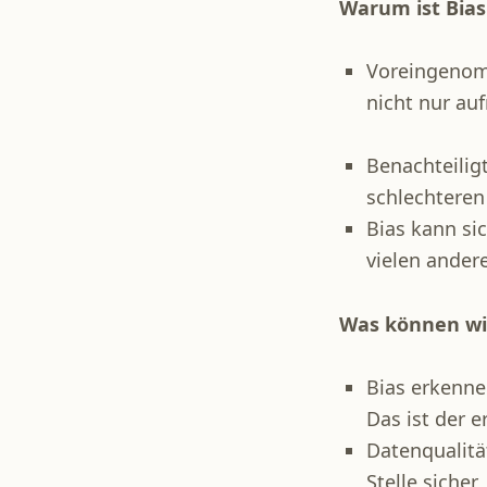
Warum ist Bias
Voreingenom
nicht nur au
Benachteilig
schlechteren
Bias kann si
vielen ander
Was können wi
Bias erkenne
Das ist der e
Datenqualitä
Stelle sicher