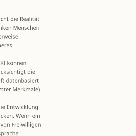
icht die Realität
ranken Menschen
erweise
heres
 KI können
cksichtigt die
ft datenbasiert
mmter Merkmale)
die Entwicklung
ecken. Wenn ein
von Freiwilligen
sprache