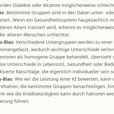
erden Dialekte oder Akzente möglicherweise schlecht
as
: Bestimmte Gruppen sind in den Daten unter- ode
tiert. Wenn ein Gesundheitssystem hauptsächlich m
leren Alters trainiert wird, erkennt es möglicherw
der älteren Menschen schlechter.
s-Bias
: Verschiedene Untergruppen werden zu einer 
mmengefasst, wodurch wichtige Unterschiede verlo
 Senioren als homogene Gruppe behandelt, übersieht 
se Unterschiede in Lebensstil, Gesundheit oder Bed
isierte Ratschläge, die eigentlich individueller sein s
s-Bias
: Wie wir die Leistung einer KI bewerten, kann 
halten, die bestimmte Gruppen benachteiligen. Ein
rik wie die Kreditwürdigkeit kann durch Faktoren wie 
ierung führen.