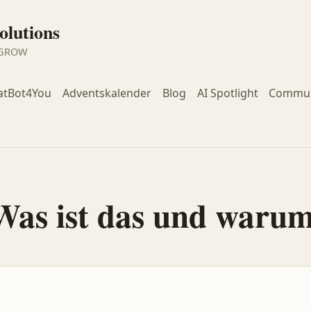
lutions
 GROW
atBot4You
Adventskalender
Blog
AI Spotlight
Commun
Was ist das und warum 