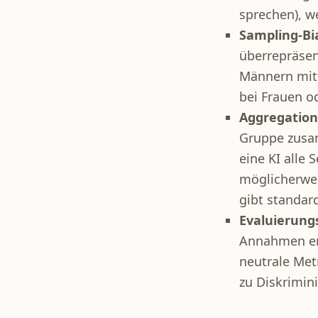
sprechen), w
Sampling-Bi
überrepräsen
Männern mitt
bei Frauen o
Aggregation
Gruppe zusa
eine KI alle
möglicherwei
gibt standard
Evaluierung
Annahmen ent
neutrale Met
zu Diskrimin