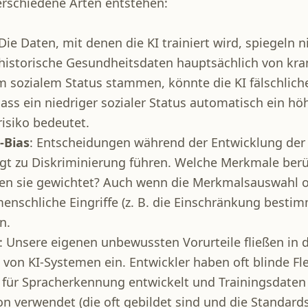
erschiedene Arten entstehen:
 Die Daten, mit denen die KI trainiert wird, spiegeln n
historische Gesundheitsdaten hauptsächlich von k
m sozialem Status stammen, könnte die KI fälschlich
ss ein niedriger sozialer Status automatisch ein hö
isiko bedeutet.
-Bias
: Entscheidungen während der Entwicklung der
gt zu Diskriminierung führen. Welche Merkmale berü
en sie gewichtet? Auch wenn die Merkmalsauswahl o
menschliche Eingriffe (z. B. die Einschränkung besti
n.
: Unsere eigenen unbewussten Vorurteile fließen in 
von KI-Systemen ein. Entwickler haben oft blinde Fl
 für Spracherkennung entwickelt und Trainingsdaten 
on verwendet (die oft gebildet sind und die Standard