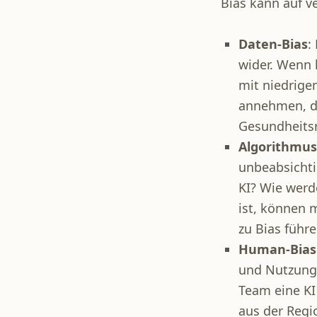
Bias kann auf v
Daten-Bias
:
wider. Wenn 
mit niedrige
annehmen, da
Gesundheitsr
Algorithmus
unbeabsichti
KI? Wie werd
ist, können 
zu Bias führe
Human-Bias
und Nutzung 
Team eine KI
aus der Regi