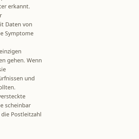
er erkannt.
r
it Daten von
eise Symptome
einzigen
ren gehen. Wenn
sie
ürfnissen und
ollten.
versteckte
e scheinbar
die Postleitzahl