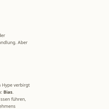
der
andlung. Aber
 Hype verbirgt
n:
Bias
.
ssen führen,
rnehmens