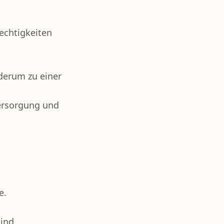
chtigkeiten
derum zu einer
Versorgung und
e.
sind.